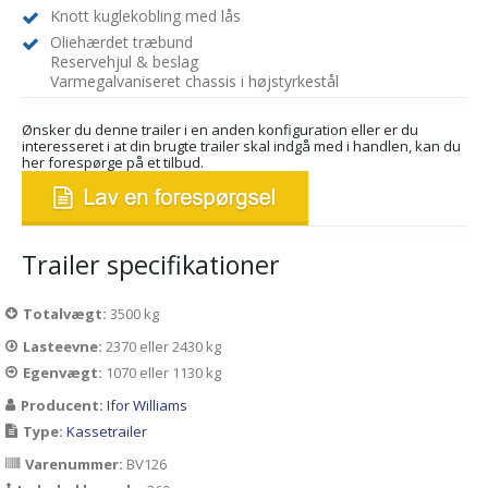
Knott kuglekobling med lås
Oliehærdet træbund
Reservehjul & beslag
Varmegalvaniseret chassis i højstyrkestål
Ønsker du denne trailer i en anden konfiguration eller er du
interesseret i at din brugte trailer skal indgå med i handlen, kan du
her forespørge på et tilbud.
Trailer specifikationer
Totalvægt:
3500 kg
Lasteevne:
2370 eller 2430 kg
Egenvægt:
1070 eller 1130 kg
Producent:
Ifor Williams
Type:
Kassetrailer
Varenummer:
BV126