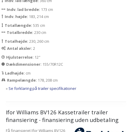
Indv. lad længde:
360 cm
Indv. lad bredde:
173 cm
Indv. højde:
183, 214 cm
Totallængde:
535 cm
Totalbredde:
230 cm
Totalhøjde:
230, 260 cm
Antal aksler:
2
Hjulstørrelse:
12"
Dækdimensioner:
155/70R12C
Ladhøjde:
cm
Rampelængde:
178, 208 cm
»
Se forklaring på trailer specifikationer
Ifor Williams BV126 Kassetrailer trailer
finansiering - finansiering uden udbetaling
Få finansieret Ifor Williams BV126