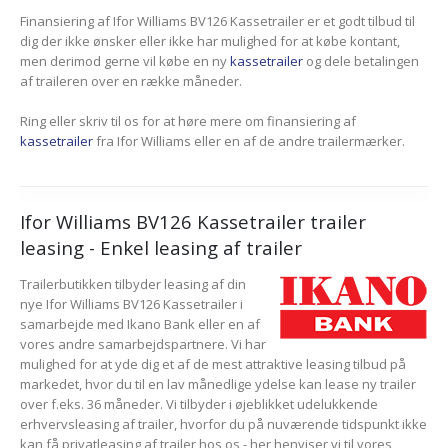
Finansiering af Ifor Williams BV126 Kassetrailer er et godt tilbud til
dig der ikke ønsker eller ikke har mulighed for at købe kontant,
men derimod gerne vil købe en ny
kassetrailer
og dele betalingen
af traileren over en række måneder.
Ring eller skriv til os for at høre mere om finansiering af
kassetrailer
fra Ifor Williams eller en af de andre trailermærker.
Ifor Williams BV126 Kassetrailer trailer
leasing - Enkel leasing af trailer
Trailerbutikken tilbyder leasing af din
nye Ifor Williams BV126 Kassetrailer i
samarbejde med Ikano Bank eller en af
vores andre samarbejdspartnere. Vi har
mulighed for at yde dig et af de mest attraktive leasing tilbud på
markedet, hvor du til en lav månedlige ydelse kan lease ny trailer
over f.eks. 36 måneder. Vi tilbyder i øjeblikket udelukkende
erhvervsleasing af trailer, hvorfor du på nuværende tidspunkt ikke
kan få privatleasing af trailer hos os - her henviser vi til vores