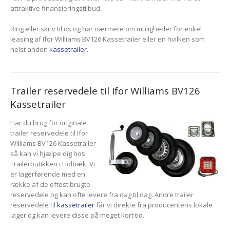
attraktive finansieringstilbud.
Ring eller skriv til os og hør nærmere om muligheder for enkel
leasing af Ifor Williams BV126 Kassetrailer eller en hvilken som
helst anden
kassetrailer
.
Trailer reservedele til Ifor Williams BV126
Kassetrailer
Har du brug for originale
trailer reservedele til Ifor
Williams BV126 Kassetrailer
så kan vi hjælpe dig hos
Trailerbutikken i Holbæk. Vi
er lagerførende med en
række af de oftest brugte
reservedele og kan ofte levere fra dag til dag. Andre trailer
reservedele til
kassetrailer
får vi direkte fra producentens lokale
lager og kan levere disse på meget kort tid.