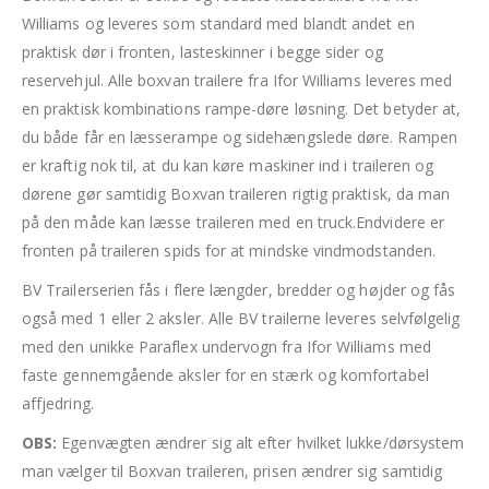
Williams og leveres som standard med blandt andet en
praktisk dør i fronten, lasteskinner i begge sider og
reservehjul. Alle boxvan trailere fra Ifor Williams leveres med
en praktisk kombinations rampe-døre løsning. Det betyder at,
du både får en læsserampe og sidehængslede døre. Rampen
er kraftig nok til, at du kan køre maskiner ind i traileren og
dørene gør samtidig Boxvan traileren rigtig praktisk, da man
på den måde kan læsse traileren med en truck.Endvidere er
fronten på traileren spids for at mindske vindmodstanden.
BV Trailerserien fås i flere længder, bredder og højder og fås
også med 1 eller 2 aksler. Alle BV trailerne leveres selvfølgelig
med den unikke Paraflex undervogn fra Ifor Williams med
faste gennemgående aksler for en stærk og komfortabel
affjedring.
OBS:
Egenvægten ændrer sig alt efter hvilket lukke/dørsystem
man vælger til Boxvan traileren, prisen ændrer sig samtidig