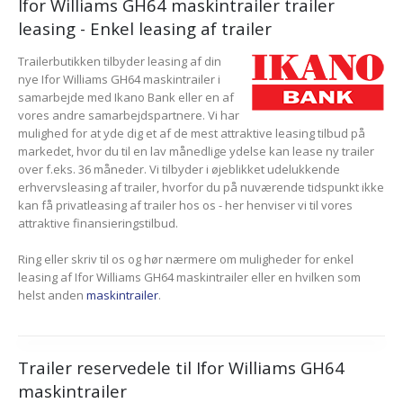
Ifor Williams GH64 maskintrailer trailer
leasing - Enkel leasing af trailer
Trailerbutikken tilbyder leasing af din
nye Ifor Williams GH64 maskintrailer i
samarbejde med Ikano Bank eller en af
vores andre samarbejdspartnere. Vi har
mulighed for at yde dig et af de mest attraktive leasing tilbud på
markedet, hvor du til en lav månedlige ydelse kan lease ny trailer
over f.eks. 36 måneder. Vi tilbyder i øjeblikket udelukkende
erhvervsleasing af trailer, hvorfor du på nuværende tidspunkt ikke
kan få privatleasing af trailer hos os - her henviser vi til vores
attraktive finansieringstilbud.
Ring eller skriv til os og hør nærmere om muligheder for enkel
leasing af Ifor Williams GH64 maskintrailer eller en hvilken som
helst anden
maskintrailer
.
Trailer reservedele til Ifor Williams GH64
maskintrailer