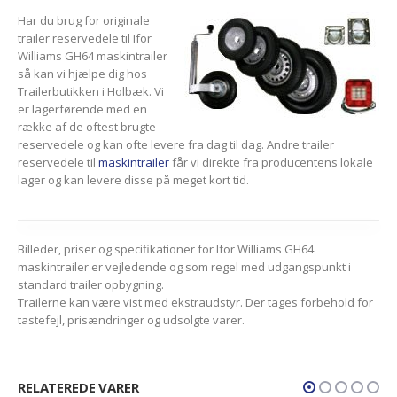
Har du brug for originale
trailer reservedele til Ifor
Williams GH64 maskintrailer
så kan vi hjælpe dig hos
Trailerbutikken i Holbæk. Vi
er lagerførende med en
række af de oftest brugte
reservedele og kan ofte levere fra dag til dag. Andre trailer
reservedele til
maskintrailer
får vi direkte fra producentens lokale
lager og kan levere disse på meget kort tid.
Billeder, priser og specifikationer for Ifor Williams GH64
maskintrailer er vejledende og som regel med udgangspunkt i
standard trailer opbygning.
Trailerne kan være vist med ekstraudstyr. Der tages forbehold for
tastefejl, prisændringer og udsolgte varer.
RELATEREDE VARER