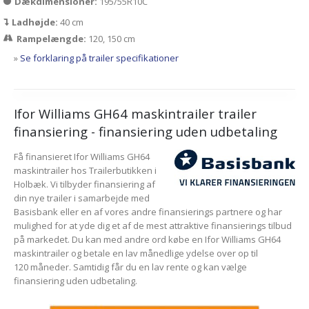
Dækdimensioner:
195/55R10C
Ladhøjde:
40 cm
Rampelængde:
120, 150 cm
»
Se forklaring på trailer specifikationer
Ifor Williams GH64 maskintrailer trailer
finansiering - finansiering uden udbetaling
Få finansieret Ifor Williams GH64
maskintrailer hos Trailerbutikken i
Holbæk. Vi tilbyder finansiering af
din nye trailer i samarbejde med
Basisbank eller en af vores andre finansierings partnere og har
mulighed for at yde dig et af de mest attraktive finansierings tilbud
på markedet. Du kan med andre ord købe en Ifor Williams GH64
maskintrailer og betale en lav månedlige ydelse over op til
120 måneder. Samtidig får du en lav rente og kan vælge
finansiering uden udbetaling.