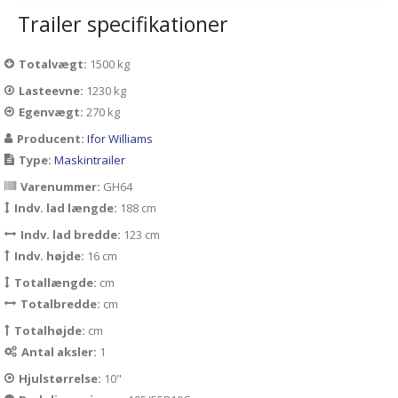
Trailer specifikationer
Totalvægt:
1500 kg
Lasteevne:
1230 kg
Egenvægt:
270 kg
Producent:
Ifor Williams
Type:
Maskintrailer
Varenummer:
GH64
Indv. lad længde:
188 cm
Indv. lad bredde:
123 cm
Indv. højde:
16 cm
Totallængde:
cm
Totalbredde:
cm
Totalhøjde:
cm
Antal aksler:
1
Hjulstørrelse:
10"