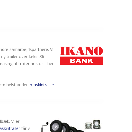
 andre samarbejdspartnere. Vi
ny trailer over f.eks. 36
easing af trailer hos os - her
 som helst anden
maskintrailer
.
lbæk. Vi er
skintrailer
får vi