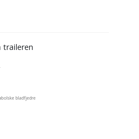
traileren
r
bolske bladfjedre