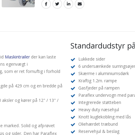
Standardudstyr på 
lid
Maskintrailer
der kan laste
Lukkede sider
ens egenvægt i
6 undersænkede surringsøje
, som er ret fornuftig i forhold
Skærme i aluminiumsdørk
Kraftig 1.2m. rampe
ængde på 429 cm og en bredde på
Gasfjeder på rampen
Paraflex undervogn med para
 aksler og kører på 12" / 13" /
Integrerede støtteben
Heavy duty næsehjul
Knott kuglekobling med lås
Oliehærdet træbund
ske marked. Solid og afprøvet
Reservehjul & beslag
is og sider. Den har Paraflex