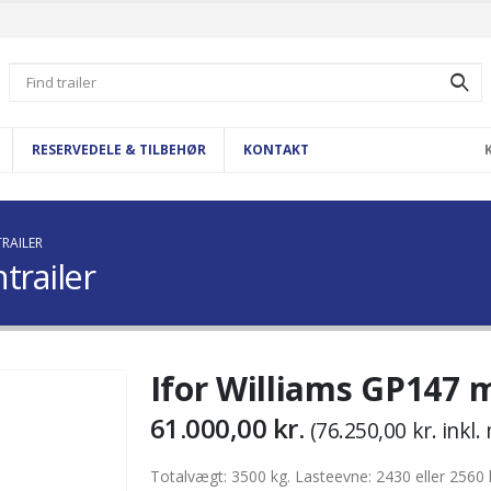
Search
for:
RESERVEDELE & TILBEHØR
KONTAKT
TRAILER
trailer
Ifor Williams GP147 m
61.000,00
kr.
(
76.250,00
kr.
inkl.
Totalvægt: 3500 kg. Lasteevne: 2430 eller 2560 