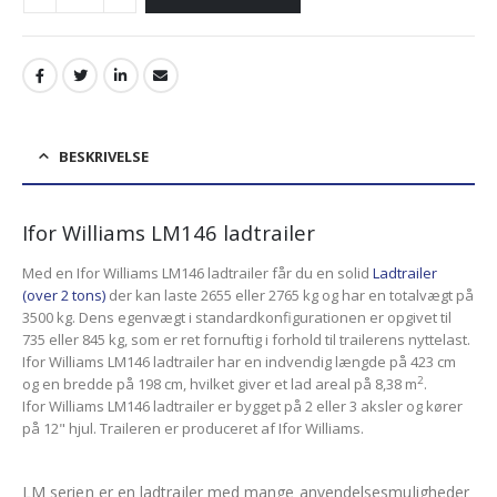
BESKRIVELSE
Ifor Williams LM146 ladtrailer
Med en Ifor Williams LM146 ladtrailer får du en solid
Ladtrailer
(over 2 tons)
der kan laste 2655 eller 2765 kg og har en totalvægt på
3500 kg. Dens egenvægt i standardkonfigurationen er opgivet til
735 eller 845 kg, som er ret fornuftig i forhold til trailerens nyttelast.
Ifor Williams LM146 ladtrailer har en indvendig længde på 423 cm
2
og en bredde på 198 cm, hvilket giver et lad areal på 8,38 m
.
Ifor Williams LM146 ladtrailer er bygget på 2 eller 3 aksler og kører
på 12" hjul. Traileren er produceret af Ifor Williams.
LM serien er en ladtrailer med mange anvendelsesmuligheder