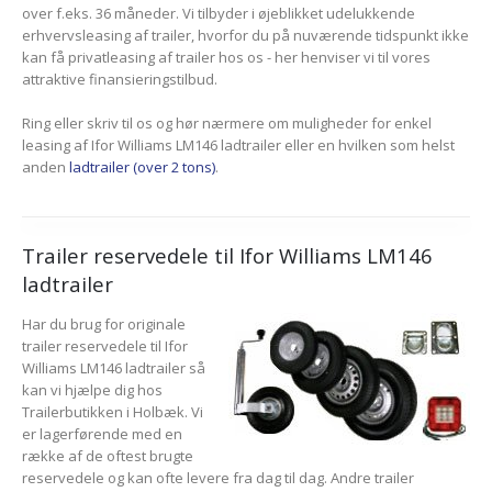
over f.eks. 36 måneder. Vi tilbyder i øjeblikket udelukkende
erhvervsleasing af trailer, hvorfor du på nuværende tidspunkt ikke
kan få privatleasing af trailer hos os - her henviser vi til vores
attraktive finansieringstilbud.
Ring eller skriv til os og hør nærmere om muligheder for enkel
leasing af Ifor Williams LM146 ladtrailer eller en hvilken som helst
anden
ladtrailer (over 2 tons)
.
Trailer reservedele til Ifor Williams LM146
ladtrailer
Har du brug for originale
trailer reservedele til Ifor
Williams LM146 ladtrailer så
kan vi hjælpe dig hos
Trailerbutikken i Holbæk. Vi
er lagerførende med en
række af de oftest brugte
reservedele og kan ofte levere fra dag til dag. Andre trailer