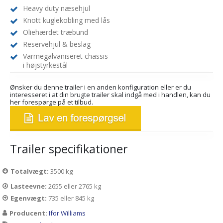
Heavy duty næsehjul
Knott kuglekobling med lås
Oliehærdet træbund
Reservehjul & beslag
Varmegalvaniseret chassis
i højstyrkestål
Ønsker du denne trailer i en anden konfiguration eller er du
interesseret i at din brugte trailer skal indgå med i handlen, kan du
her forespørge på et tilbud.
Trailer specifikationer
Totalvægt:
3500 kg
Lasteevne:
2655 eller 2765 kg
Egenvægt:
735 eller 845 kg
Producent:
Ifor Williams