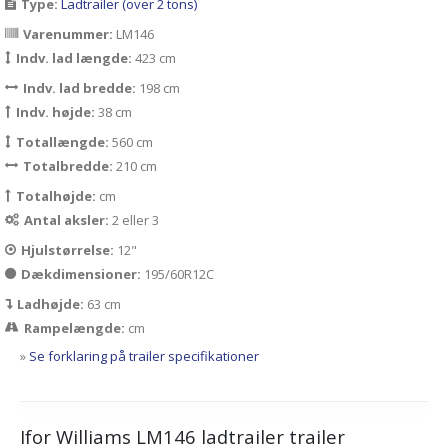
Type:
Ladtrailer (over 2 tons)
Varenummer:
LM146
Indv. lad længde:
423 cm
Indv. lad bredde:
198 cm
Indv. højde:
38 cm
Totallængde:
560 cm
Totalbredde:
210 cm
Totalhøjde:
cm
Antal aksler:
2 eller 3
Hjulstørrelse:
12"
Dækdimensioner:
195/60R12C
Ladhøjde:
63 cm
Rampelængde:
cm
»
Se forklaring på trailer specifikationer
Ifor Williams LM146 ladtrailer trailer