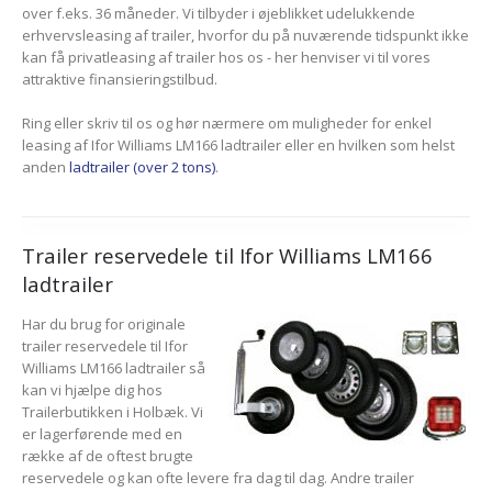
over f.eks. 36 måneder. Vi tilbyder i øjeblikket udelukkende
erhvervsleasing af trailer, hvorfor du på nuværende tidspunkt ikke
kan få privatleasing af trailer hos os - her henviser vi til vores
attraktive finansieringstilbud.
Ring eller skriv til os og hør nærmere om muligheder for enkel
leasing af Ifor Williams LM166 ladtrailer eller en hvilken som helst
anden
ladtrailer (over 2 tons)
.
Trailer reservedele til Ifor Williams LM166
ladtrailer
Har du brug for originale
trailer reservedele til Ifor
Williams LM166 ladtrailer så
kan vi hjælpe dig hos
Trailerbutikken i Holbæk. Vi
er lagerførende med en
række af de oftest brugte
reservedele og kan ofte levere fra dag til dag. Andre trailer