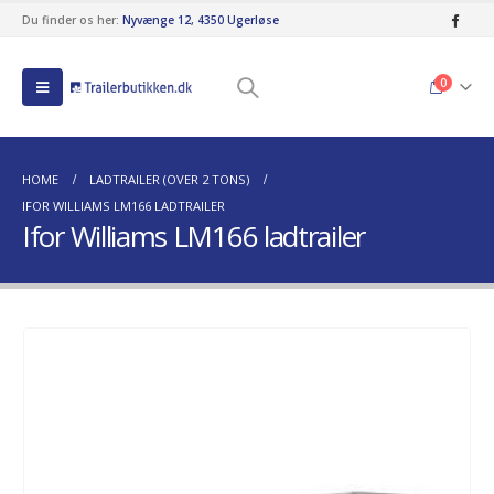
Du finder os her:
Nyvænge 12, 4350 Ugerløse
0
HOME
LADTRAILER (OVER 2 TONS)
IFOR WILLIAMS LM166 LADTRAILER
Ifor Williams LM166 ladtrailer