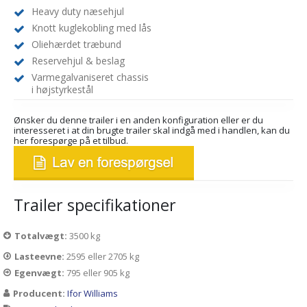
Heavy duty næsehjul
Knott kuglekobling med lås
Oliehærdet træbund
Reservehjul & beslag
Varmegalvaniseret chassis
i højstyrkestål
Ønsker du denne trailer i en anden konfiguration eller er du
interesseret i at din brugte trailer skal indgå med i handlen, kan du
her forespørge på et tilbud.
Trailer specifikationer
Totalvægt:
3500 kg
Lasteevne:
2595 eller 2705 kg
Egenvægt:
795 eller 905 kg
Producent:
Ifor Williams