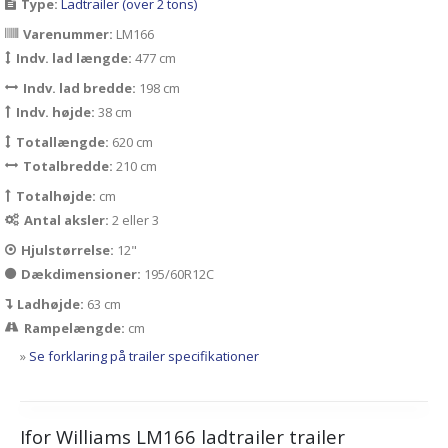
Type:
Ladtrailer (over 2 tons)
Varenummer:
LM166
Indv. lad længde:
477 cm
Indv. lad bredde:
198 cm
Indv. højde:
38 cm
Totallængde:
620 cm
Totalbredde:
210 cm
Totalhøjde:
cm
Antal aksler:
2 eller 3
Hjulstørrelse:
12"
Dækdimensioner:
195/60R12C
Ladhøjde:
63 cm
Rampelængde:
cm
»
Se forklaring på trailer specifikationer
Ifor Williams LM166 ladtrailer trailer