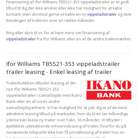
Finansiering af Ifor Williams TB5521-353 vippeladstrailer er et godt
tilbud til dig der ikke ønsker eller ikke har mulighed for at købe
kontant, men derimod gerne vil købe en ny
vippeladstrailer
og dele
betalingen af traileren over en række måneder.
Ring eller skriv til os for at høre mere om finansiering af
vippeladstrailer
fra Ifor Williams eller en af de andre trailermærker.
Ifor Williams TB5521-353 vippeladstrailer
trailer leasing - Enkel leasing af trailer
Trailerbutikken tilbyder leasing af din
nye Ifor Williams TB5521-353
vippeladstrailer i samarbejde med Ikano
Bank eller en af vores andre
samarbejdspartnere. Vi har mulighed for at yde dig et af de mest
attraktive leasing tilbud på markedet, hvor du til en lav månedlige
ydelse kan lease ny trailer over f.eks. 36 måneder. Vi tilbyder i
øjeblikket udelukkende erhvervsleasing af trailer, hvorfor du på
nuværende tidspunkt ikke kan få privatleasing af trailer hos os -