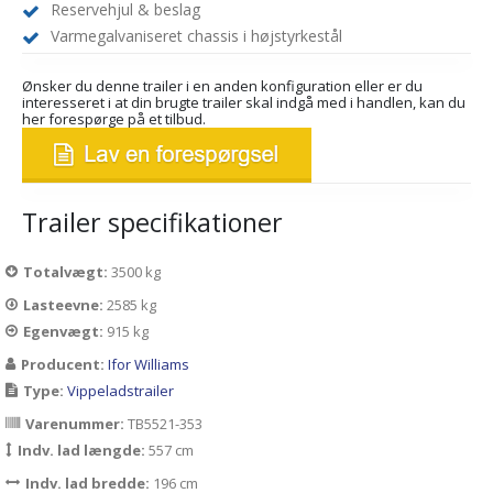
Reservehjul & beslag
Varmegalvaniseret chassis i højstyrkestål
Ønsker du denne trailer i en anden konfiguration eller er du
interesseret i at din brugte trailer skal indgå med i handlen, kan du
her forespørge på et tilbud.
Trailer specifikationer
Totalvægt:
3500 kg
Lasteevne:
2585 kg
Egenvægt:
915 kg
Producent:
Ifor Williams
Type:
Vippeladstrailer
Varenummer:
TB5521-353
Indv. lad længde:
557 cm
Indv. lad bredde:
196 cm