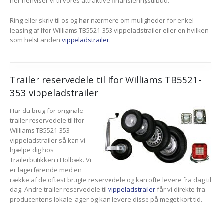
her henviser vi til vores attraktive finansieringstilbud.
Ring eller skriv til os og hør nærmere om muligheder for enkel
leasing af Ifor Williams TB5521-353 vippeladstrailer eller en hvilken
som helst anden
vippeladstrailer
.
Trailer reservedele til Ifor Williams TB5521-
353 vippeladstrailer
Har du brug for originale
trailer reservedele til Ifor
Williams TB5521-353
vippeladstrailer så kan vi
hjælpe dig hos
Trailerbutikken i Holbæk. Vi
er lagerførende med en
række af de oftest brugte reservedele og kan ofte levere fra dag til
dag. Andre trailer reservedele til
vippeladstrailer
får vi direkte fra
producentens lokale lager og kan levere disse på meget kort tid.