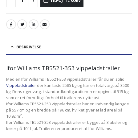
TILFØJ TIL KURV
BESKRIVELSE
Ifor Williams TB5521-353 vippeladstrailer
Med en Ifor Williams TB5521-353 vippeladstrailer får du en solid
Vippeladstrailer
der kan laste 2585 kg og har en totalvægt på 3500
kg. Dens egenvægt i standardkonfigurationen er opgivet til 915 kg,
som er ret fornuftig i forhold til trailerens nyttelast.
Ifor Williams TB5521-353 vippeladstrailer har en indvendig længde
på 557 cm og en bredde på 196 cm, hvilket giver et lad areal på
2
10,92 m
.
Ifor Williams TB5521-353 vippeladstrailer er bygget på 3 aksler og
kører på 10" hjul. Traileren er produceret af Ifor Williams.