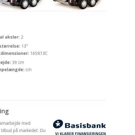
al aksler:
2
størrelse:
13"
dimensioner:
165R13C
øjde:
39 cm
mpelængde:
cm
ling
 i samarbejde med
s tilbud på markedet. Du