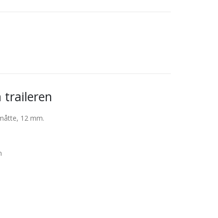
traileren
måtte, 12 mm.
m