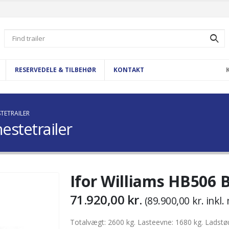
Search
for:
RESERVEDELE & TILBEHØR
KONTAKT
STETRAILER
estetrailer
Ifor Williams HB506 B
71.920,00
kr.
(
89.900,00
kr.
inkl.
Totalvægt: 2600 kg. Lasteevne: 1680 kg. Ladstør