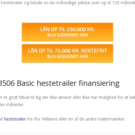
estetrailer og betale en lav månedlige ydelse over op til 120 måneder
B506 Basic hestetrailer finansiering
er et godt tilbud til dig der ikke ønsker eller ikke har mulighed for a
ække måneder.
 af
hestetrailer
fra Ifor Williams eller en af de andre trailermærker.