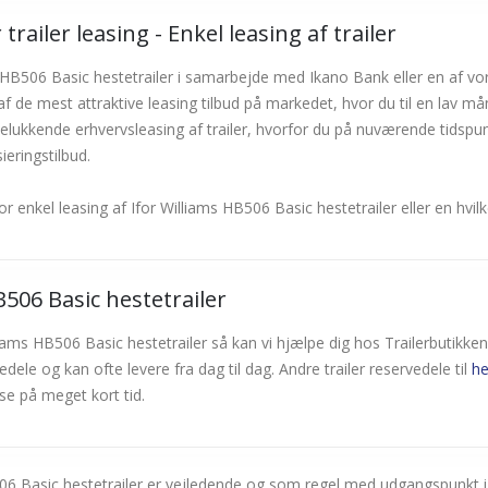
trailer leasing - Enkel leasing af trailer
ams HB506 Basic hestetrailer i samarbejde med Ikano Bank eller en af v
af de mest attraktive leasing tilbud på markedet, hvor du til en lav må
 udelukkende erhvervsleasing af trailer, hvorfor du på nuværende tidspun
sieringstilbud.
or enkel leasing af Ifor Williams HB506 Basic hestetrailer eller en hv
HB506 Basic hestetrailer
illiams HB506 Basic hestetrailer så kan vi hjælpe dig hos Trailerbutikken
le og kan ofte levere fra dag til dag. Andre trailer reservedele til
he
se på meget kort tid.
HB506 Basic hestetrailer er vejledende og som regel med udgangspunkt i 