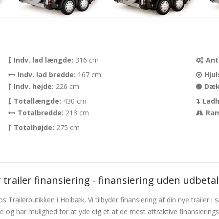
Indv. lad længde:
316 cm
Ant
Indv. lad bredde:
167 cm
Hjul
Indv. højde:
226 cm
Dæk
Totallængde:
430 cm
Ladh
Totalbredde:
213 cm
Ra
Totalhøjde:
275 cm
 trailer finansiering - finansiering uden udbeta
s Trailerbutikken i Holbæk. Vi tilbyder finansiering af din nye trailer
e og har mulighed for at yde dig et af de mest attraktive finansiering