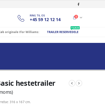
RING TIL OS
0
+45 59 12 12 14
TILBUD
Køb originale Ifor Williams:
TRAILER RESERVEDELE
asic hestetrailer
 moms)
relse: 316 x 167 cm.