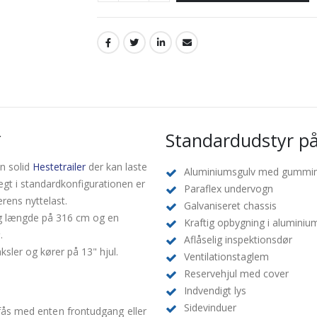
Standardudstyr på 
r
en solid
Hestetrailer
der kan laste
Aluminiumsgulv med gummi
gt i standardkonfigurationen er
Paraflex undervogn
lerens nyttelast.
Galvaniseret chassis
dig længde på 316 cm og en
Kraftig opbygning i aluminiu
2
.
Aflåselig inspektionsdør
ksler og kører på 13" hjul.
Ventilationstaglem
Reservehjul med cover
Indvendigt lys
Sidevinduer
 fås med enten frontudgang eller