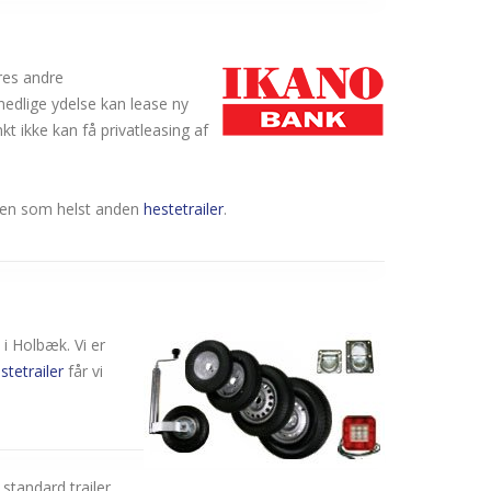
ores andre
nedlige ydelse kan lease ny
kt ikke kan få privatleasing af
ilken som helst anden
hestetrailer
.
 i Holbæk. Vi er
stetrailer
får vi
standard trailer