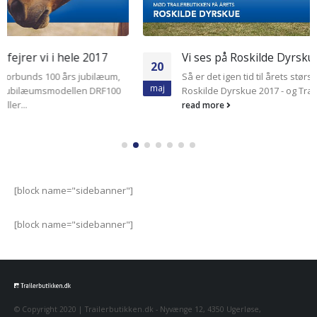
Vi ses på Roskilde Dyrskue 2017
20
Så er det igen tid til årets største udendørs event - nemlig
maj
Roskilde Dyrskue 2017 - og Trailerbutikken er...
read more
[block name="sidebanner"]
[block name="sidebanner"]
© Copyright 2020 | Trailerbutikken.dk - Nyvænge 12, 4350 Ugerløse,
Vestsjælland | Alle rettigheder forbeholdes.