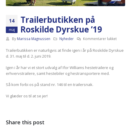
Trailerbutikken på
14
Roskilde Dyrskue ’19
maj
til
By
Marissa Magnussen
Nyheder
Kommentarer lukket
Trailerb
Trailerbutikken er naturligvis at finde igen i år på Roskilde Dyrskue
på
d. 31. maj til d. 2. juni 2019.
Roskilde
Dyrskue
Igen i år har vi et stort udvalg af Ifor Williams hestetrailere og
’19
erhvervstrailere, samt hestebiler og hestransportere med.
Så kom forbi os på stand nr. 146 til en trailersnak.
Vi glæder os til at se jer!
Share this post